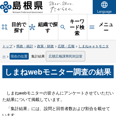
Language
キーワ
目的で
組織で探
メニュ
ード検
探す
す
ー
索
トップ
>
県政・統計
>
政策・財政
>
広聴・広報
>
しまねｗｅｂモニタ
ー
>
現在の位置
集計結果
広聴広報課県民対話室
しまねwebモニター調査の結果
しまねwebモニターの皆さんにアンケートさせていただい
た結果について掲載しています。
「集計結果」には、設問と回答者数および割合を載せて
います。