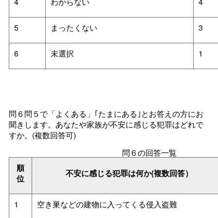
4
わからない
4
5
まったくない
3
6
未選択
1
問６問５で「よくある」｢たまにある｣とお答えの方にお
聞きします。あなたや家族が不安に感じる犯罪はどれで
すか。(複数回答可)
問６の回答一覧
順
不安に感じる犯罪は何か(複数回答）
位
1
空き巣などの建物に入ってくる侵入盗難