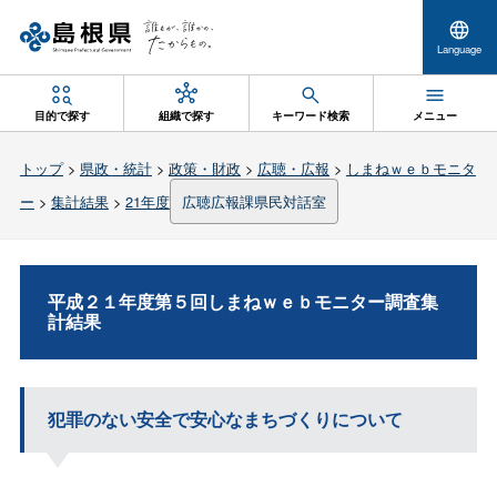
Language
目的で探す
組織で探す
キーワード検索
メニュー
トップ
>
県政・統計
>
政策・財政
>
広聴・広報
>
しまねｗｅｂモニタ
ー
>
集計結果
>
21年度
広聴広報課県民対話室
平成２１年度第５回しまねｗｅｂモニター調査集
計結果
犯罪のない安全で安心なまちづくりについて