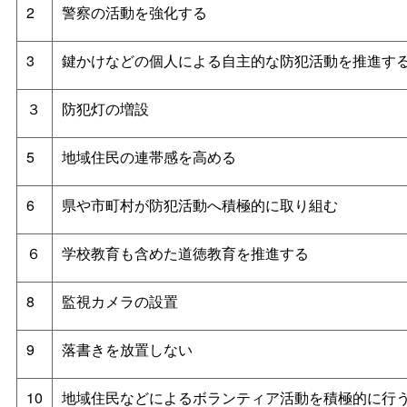
2
警察の活動を強化する
3
鍵かけなどの個人による自主的な防犯活動を推進す
３
防犯灯の増設
5
地域住民の連帯感を高める
6
県や市町村が防犯活動へ積極的に取り組む
６
学校教育も含めた道徳教育を推進する
8
監視カメラの設置
9
落書きを放置しない
10
地域住民などによるボランティア活動を積極的に行