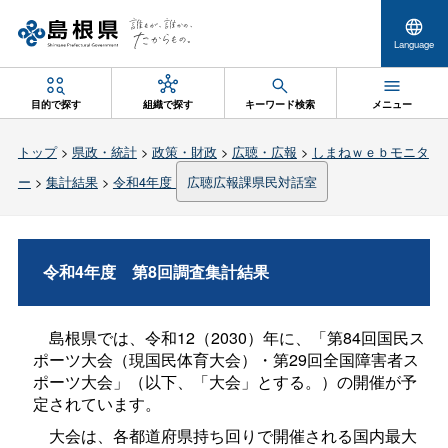
Language
目的で探す
組織で探す
キーワード検索
メニュー
トップ
>
県政・統計
>
政策・財政
>
広聴・広報
>
しまねｗｅｂモニタ
ー
>
集計結果
>
令和4年度
広聴広報課県民対話室
令和4年
度
第8回調査集計結果
島根県では、令和12（2030）年に、「第84回国民ス
ポーツ大会（現国民体育大会）・第29回全国障害者ス
ポーツ大会」（以下、「大会」とする。）の開催が予
定されています。
大会は、各都道府県持ち回りで開催される国内最大