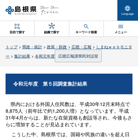
Language
目的で探す
組織で探す
キーワード検索
メニュー
トップ
>
県政・統計
>
政策・財政
>
広聴・広報
>
しまねｗｅｂモニタ
ー
>
集計結果
>
令和元年度
広聴広報課県民対話室
令和元年
度
第５回調査集計結果
県内における外国人住民数は、平成30年12月末時点で
8,875人（前年比で約1,200人増）となっています。平成
31年4月からは、新たな在留資格も創設等され、今後もさ
らに増加することが見込まれています。
こうした中、島根県では、国籍や民族の違いを超え日