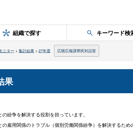
組織で探す
キーワード検
モニター
>
集計結果
>
27年度
広聴広報課県民対話室
結果
との紛争を解決する役割を担っています。
の雇用関係のトラブル（個別労働関係紛争）を解決するため