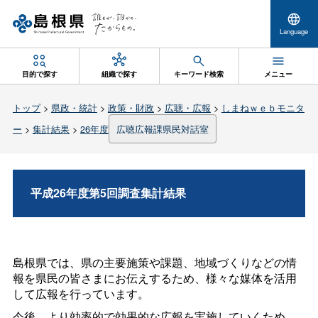
Language
目的で探す
組織で探す
キーワード検索
メニュー
トップ
>
県政・統計
>
政策・財政
>
広聴・広報
>
しまねｗｅｂモニタ
ー
>
集計結果
>
26年度
広聴広報課県民対話室
平成26年度第5回調査集計結果
島根県では、県の主要施策や課題、地域づくりなどの情
報を県民の皆さまにお伝えするため、様々な媒体を活用
して広報を行っています。
今後、より効率的で効果的な広報を実施していくため、