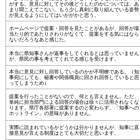
がする。意見に対してその後どうしたのかについては、あ
まり聞こえてこない。もう少し真剣に取り組んでいる姿勢
が見えるようにしてはいかがかと思う。
ホームページで提案・回答を見たことがあるが、回答が場
当たり的であたりさわりがなくて、提案をする気にはなら
ないだろうなあと感じた。
本当に県知事さんが返事をしてくれるとは思っていません
が、県民の事を考えてくれてる感じを受けます。
本当に意見に対し回答しているのかが不明瞭である。（知
事宛にしても、秘書や関係職員に回され回答していると思
ってしまうため）
提案を行ったことがないので、何とも言えません。ただ、
単純に担当部門による回答の場合は徐々に活用されなくな
ります。県庁各部署に提案するのと変わらず、「知事への
ホットライン」の意味がありません。
実際に読まれているかどうかは分かりませんが、知事に直
接意見が言える制度はとても大切だと思います。