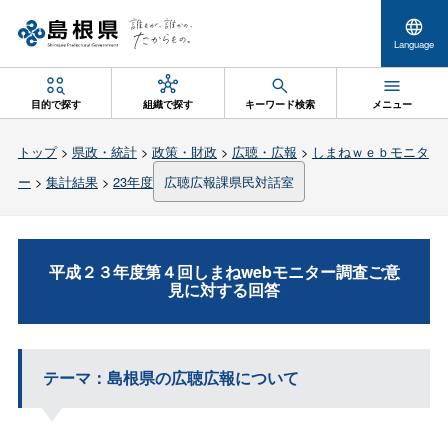
Language
目的で探す
組織で探す
キーワード検索
メニュー
トップ
>
県政・統計
>
政策・財政
>
広聴・広報
>
しまねｗｅｂモニタ
ー
>
集計結果
>
23年度
広聴広報課県民対話室
平成２３年度第４回しまねwebモニター調査ご意
見に対する回答
テーマ：島根県の広聴広報について