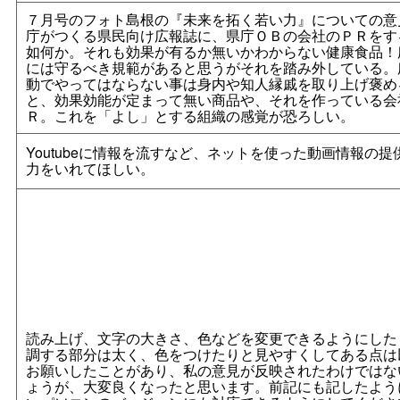
７月号のフォト島根の『未来を拓く若い力』についての意
庁がつくる県民向け広報誌に、県庁ＯＢの会社のＰＲをす
如何か。それも効果が有るか無いかわからない健康食品！
には守るべき規範があると思うがそれを踏み外している。
動でやってはならない事は身内や知人縁戚を取り上げ褒め
と、効果効能が定まって無い商品や、それを作っている会
Ｒ。これを「よし」とする組織の感覚が恐ろしい。
Youtubeに情報を流すなど、ネットを使った動画情報の提
力をいれてほしい。
読み上げ、文字の大きさ、色などを変更できるようにした
調する部分は太く、色をつけたりと見やすくしてある点は
お願いしたことがあり、私の意見が反映されたわけではな
ょうが、大変良くなったと思います。前記にも記したよう