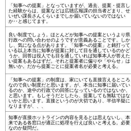
「知事への提案」となっていますが、過去、提案・提言し
た経験からは、提案などは広聴広報課の担当者どまり、せ
いぜい課長さんくらいまでしか届いていないのではない
か‥と感じてます。
良い制度でしょう。ほとんどが知事への提案というより県
行政への問い合わせのようですが意義あることです。しか
し、気になる点があります。「知事への提案」と銘打って
いる以上本当に知事が提案に対して目を通しているのかど
うか。回答は役人でも目を通していれば知事本人が答えた
い提案もあるはずだ。それと提案者に偏りや「やらせ」は
無いか。だから提案ごとに提案者名が必要と考える。
「知事への提案」の制度は、家にいても直接言えるところ
なので良い制度だと思います。が、本当に知事に届いてい
るのか、途中の行政での回答になっているのではないか、
と思います。もしそうだとしたら、提案しても無駄ではな
いかと思います。直接というのが大切であり、半信半疑に
なりますが、、、
知事が直接ホットラインの内容を見るとは思えないし、本
来である各窓口が適正に処理を行えば良いと考える。必要
なのか疑問だ。