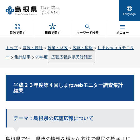
Language
目的で探す
組織で探す
キーワード検索
メニュー
トップ
>
県政・統計
>
政策・財政
>
広聴・広報
>
しまねｗｅｂモニタ
ー
>
集計結果
>
23年度
広聴広報課県民対話室
平成２３年度第４回しまねwebモニター調査集計
結果
テーマ：島根県の広聴広報について
島根県では、県政の情報を様々な方法で県民の皆さまに