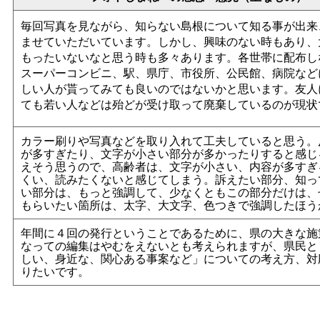
毎回写真を見ながら、知らない島根について知る事が出来
ませていただいています。しかし、興味のない時もあり、
もったいないなと思う時も多々あります。各世帯に配布し
スーパーコンビニ、駅、県庁、市役所、公民館、病院など
しい人が貰ってみても良いのではないかと思います。友人
ても若い人などは殆どが受け取って廃棄しているのが現状
カラー刷りや写真などを取り入れて工夫していると思う。
が多すぎたり、文字が小さい部分が多かったりすると感じ
えそう思うので、高齢者は、文字が小さい、内容が多すぎ
くい、読みたくないと感じてしまう。訴えたい部分、知っ
い部分は、もっと強調して、少なくともこの部分だけは、
もらいたい箇所は、太字、大文字、色つきで強調したほう
年間に４回の発行ということであるために、県の大きな施
なっての編集はやむをえないとも考えられますが、県民と
しい、身近な、関心ある事案など」についての考え方、対
りたいです。