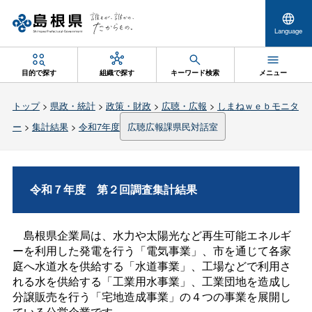
Language
目的で探す
組織で探す
キーワード検索
メニュー
トップ
>
県政・統計
>
政策・財政
>
広聴・広報
>
しまねｗｅｂモニタ
ー
>
集計結果
>
令和7年度
広聴広報課県民対話室
令和７年
度
第２回調査集計結果
島根県企業局は、水力や太陽光など再生可能エネルギ
ーを利用した発電を行う「電気事業」、市を通じて各家
庭へ水道水を供給する「水道事業」、工場などで利用さ
れる水を供給する「工業用水事業」、工業団地を造成し
分譲販売を行う「宅地造成事業」の４つの事業を展開し
ている公営企業です。