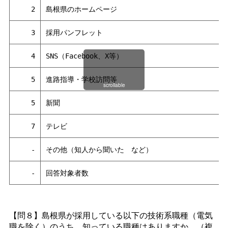
2
島根県のホームページ
3
採用パンフレット
4
SNS（Facebook、X等）
5
進路指導・学校訪問等
scrollable
5
新聞
7
テレビ
-
その他（知人から聞い
た
など）
-
回答対象者数
【問８】島根県が採用している以下の技術系職種（電気
職を除く）のうち、知っている職種はありますか。（複