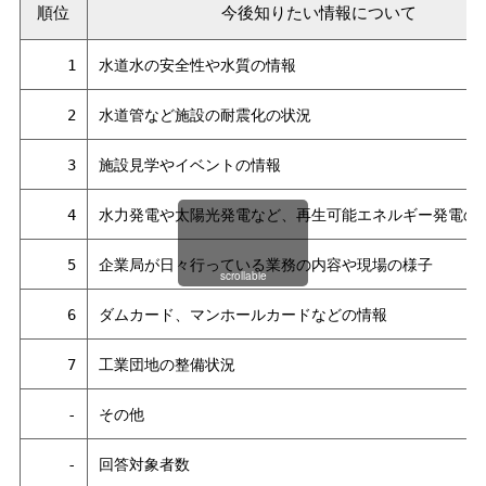
順位
今後知りたい情報について
1
水道水の安全性や水質の情報
2
水道管など施設の耐震化の状況
3
施設見学やイベントの情報
4
水力発電や太陽光発電など、再生可能エネルギー発電の
5
企業局が日々行っている業務の内容や現場の様子
scrollable
6
ダムカード、マンホールカードなどの情報
7
工業団地の整備状況
-
その他
-
回答対象者数