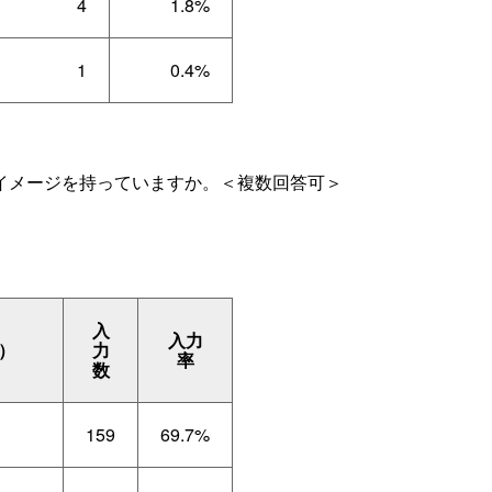
4
1.8%
1
0.4%
イメージを持っていますか。＜複数回答可＞
入
入力
）
力
率
数
159
69.7%