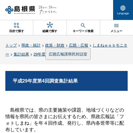
Language
目的で探す
組織で探す
キーワード検索
メニュー
トップ
>
県政・統計
>
政策・財政
>
広聴・広報
>
しまねｗｅｂモニタ
ー
>
集計結果
>
29年度
広聴広報課県民対話室
平成29年度第4回調査集計結果
島根県では、県の主要施策や課題、地域づくりなどの
情報を県民の皆さまにお伝えするため、県政広報誌「フ
ォトしまね」を年４回作成、発行し、県内各世帯等に配
布しています。