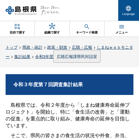
Language
目的で探す
組織で探す
キーワード検索
メニュー
トップ
>
県政・統計
>
政策・財政
>
広聴・広報
>
しまねｗｅｂモニタ
ー
>
集計結果
>
令和3年度
広聴広報課県民対話室
令和３年度第７回調査集計結果
島根県では、令和２年度から「しまね健康寿命延伸プ
ロジェクト」を開始し、特に「食生活の改善」と「運動
の促進」を重点的に取り組み、健康寿命の延伸を目指し
ています。
そこで、県民の皆さまの食生活の状況や外食、弁当、