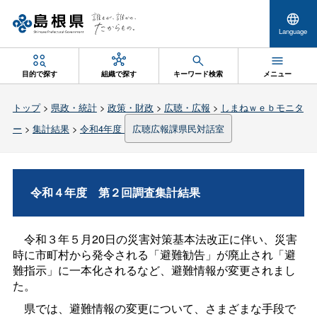
Language
目的で探す
組織で探す
キーワード検索
メニュー
トップ
>
県政・統計
>
政策・財政
>
広聴・広報
>
しまねｗｅｂモニタ
ー
>
集計結果
>
令和4年度
広聴広報課県民対話室
令和４年
度
第２回調査集計結果
令和３年５月20日の災害対策基本法改正に伴い、災害
時に市町村から発令される「避難勧告」が廃止され「避
難指示」に一本化されるなど、避難情報が変更されまし
た。
県では、避難情報の変更について、さまざまな手段で