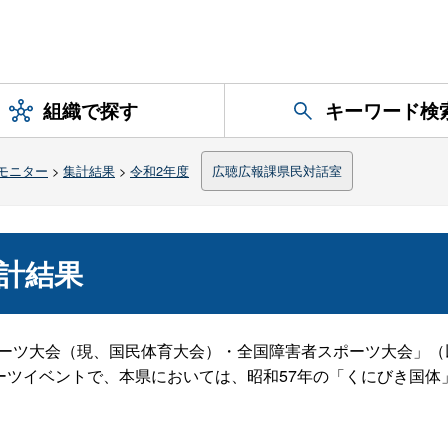
組織で探す
キーワード検
モニター
>
集計結果
>
令和2年度
広聴広報課県民対話室
計結果
ポーツ大会（現、国民体育大会）・全国障害者スポーツ大会」
ーツイベントで、本県においては、昭和57年の「くにびき国体