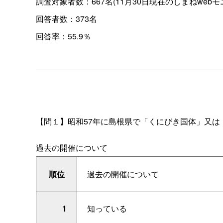
調査対象者数：667名(11月30日現在のしまねwebモ
回答者数：373名
回答率：55.9％
【問１】
昭和
57
年に島根県で「くにびき国体」又は
過去の開催について
順位
過去の開催について
1
知っている