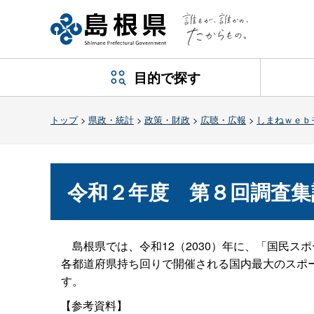
目的で探す
トップ
>
県政・統計
>
政策・財政
>
広聴・広報
>
しまねｗｅｂ
令和２年
度
第８回調査集
島根県では、令和12（2030）年に、「国民ス
各都道府県持ち回りで開催される国内最大のスポ
す。
【参考資料】