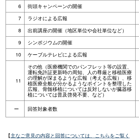
6
街頭キャンペーンの開催
7
ラジオによる広報
8
出前講座の開催（地区単位や会社単位など）
9
シンポジウムの開催
10
ケーブルテレビによる広報
その他（医療機関でのパンフレット等の設置、
運転免許証更新時の周知、人の尊厳と移植医療
の理解が深まるような広報（考える広報）、移
11
植医療全般が分かるようなポイントを整理した
広報、骨髄移植については反対しないが臓器移
植については普及啓発不要、など）
ー
回答対象者数
【
主なご意見の内容と回答については、こちらをご覧く