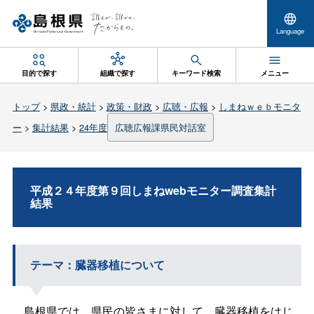
Language
目的で探す
組織で探す
キーワード検索
メニュー
トップ
>
県政・統計
>
政策・財政
>
広聴・広報
>
しまねｗｅｂモニタ
ー
>
集計結果
>
24年度
広聴広報課県民対話室
平成２４年度第９回しまねwebモニター調査集計
結果
テーマ：臓器移植について
島根県では、県民の皆さまに対して、臓器移植をはじ