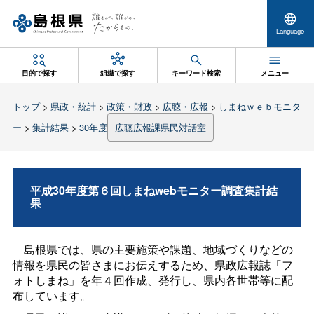
Language
目的で探す
組織で探す
キーワード検索
メニュー
トップ
>
県政・統計
>
政策・財政
>
広聴・広報
>
しまねｗｅｂモニタ
ー
>
集計結果
>
30年度
広聴広報課県民対話室
平成30年度第６回しまねwebモニター調査集計結
果
島根県では、県の主要施策や課題、地域づくりなどの
情報を県民の皆さまにお伝えするため、県政広報誌「フ
ォトしまね」を年４回作成、発行し、県内各世帯等に配
布しています。