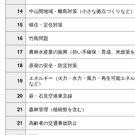
14
中山間地域・離島対策（小さな拠点づくりなど）
15
移住・定住対策
16
竹島問題
17
農林水産業の振興（担い手確保・育成、米政策を
18
原発の安全・防災対策
エネルギー（火力・水力・風力・再生可能エネル
19
など）
20
萩・石見空港東京線
21
森林管理（植樹祭を含む）
21
高齢者の交通事故防止