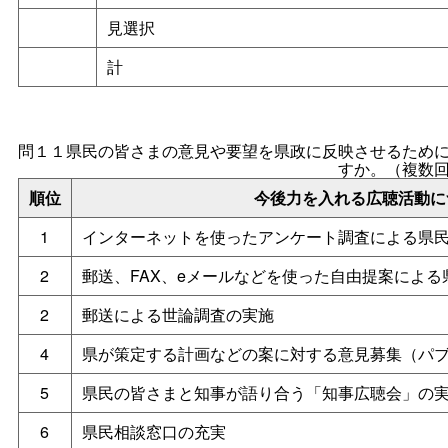
見選択
計
問１１県民の皆さまの意見や要望を県政に反映させるため
すか。（複数
順位
今後力を入れる広聴活動に
1
インターネットを使ったアンケート調査による県
2
郵送、FAX、eメールなどを使った自由提案による
2
郵送による世論調査の実施
4
県が策定する計画などの案に対する意見募集（パ
5
県民の皆さまと知事が語り合う「知事広聴会」の
6
県民相談窓口の充実