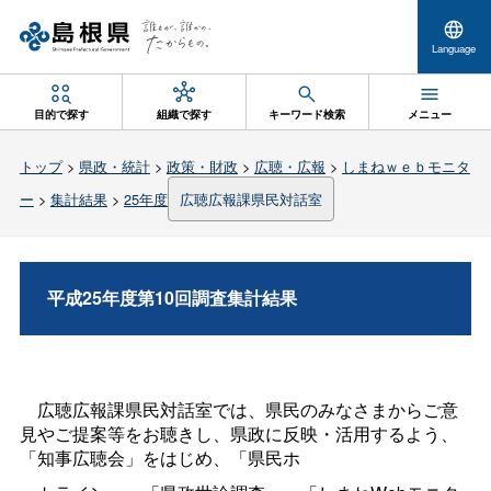
Language
目的で探す
組織で探す
キーワード検索
メニュー
トップ
>
県政・統計
>
政策・財政
>
広聴・広報
>
しまねｗｅｂモニタ
ー
>
集計結果
>
25年度
広聴広報課県民対話室
平成25年度第10回調査集計結果
広聴広報課県民対話室では、県民のみなさまからご意
見やご提案等をお聴きし、県政に反映・活用するよう、
「知事広聴会」をはじめ、「県民ホ