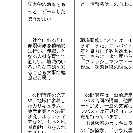
立大学の活動をも
ど、情報発信力の向上に
っとアピールした
ほうがよい。
社会に出る前に
職場研修については、イ
職場研修を積極的
ます。また、アルバイト
に行い、即戦力と
者と協力して教育効果も
なる人材を育てて
す。さらに、来年度から
欲しい。地域のい
「フレッシュマンフィー
ろいろな問題を知
形成、課題意識の醸成を
ることも大事な勉
強だと思う。
公開講座の充実
公開講座は、出前講座
や、地域に密着し
ンパス合同の講座、他団
たカリキュラム、
ーを加え、一層の充実に
地元企業との共同
ンパスでは石見銀山テレ
研究、ボランティ
送を行っています。
アなど、もっと地
地域密着のカリキュラ
域貢献に力を入れ
の「妖怪学」「小泉八雲
てほしい。