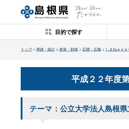
目的で探す
トップ
>
県政・統計
>
政策・財政
>
広聴・広報
>
しまねｗｅｂ
平成２２年度第
テーマ：公立大学法人島根県