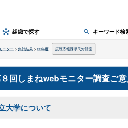
組織で探す
キーワード検
モニター
>
集計結果
>
22年度
広聴広報課県民対話室
８回しまねwebモニター調査ご
立大学について