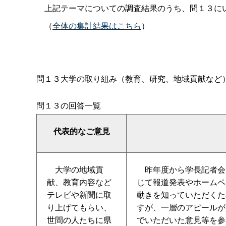
上記テーマについての調査結果のうち、問１３にい
（
全体の集計結果はこちら
）
問１３大学の取り組み（教育、研究、地域貢献など
問１３の回答一覧
代表的なご意見
大学の地域貢
昨年度から学長記者会
献、教育内容など
じて報道発表やホームペ
テレビや新聞に取
動きを知っていただくた
り上げてもらい、
すが、一層のアピールが
世間の人たちに県
でいただいた意見等を参