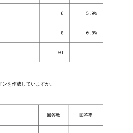
6
5.9%
0
0.0%
101
-
インを作成していますか。
回答数
回答率