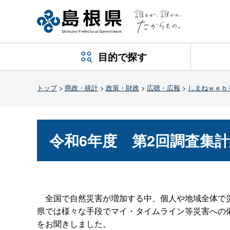
目的で探す
トップ
>
県政・統計
>
政策・財政
>
広聴・広報
>
しまねｗｅｂ
令和6年
度
第2回調査集
全国で自然災害が増加する中、個人や地域全体で災
県では様々な手段でマイ・タイムライン等災害への
をお聞きしました。