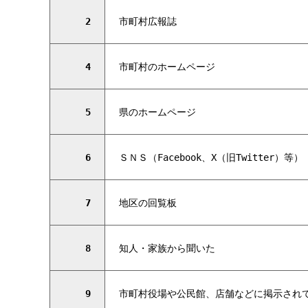
2
市町村広報誌
4
市町村のホームページ
5
県のホームページ
6
ＳＮＳ（Facebook、X（旧Twitter）等）
7
地区の回覧板
8
知人・家族から聞いた
9
市町村役場や公民館、店舗などに掲示され