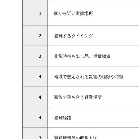
1
家から近い避難場所
2
避難するタイミング
2
非常時持ち出し品、備蓄物資
4
地域で想定される災害の種類や特徴
4
家族で落ち合う避難場所
4
避難経路
7
避難情報等の収集方法