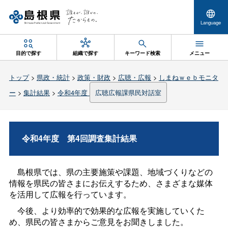
Language
目的で探す
組織で探す
キーワード検索
メニュー
トップ
>
県政・統計
>
政策・財政
>
広聴・広報
>
しまねｗｅｂモニタ
ー
>
集計結果
>
令和4年度
広聴広報課県民対話室
令和4年
度
第4回調査集計結果
島根県では、県の主要施策や課題、地域づくりなどの
情報を県民の皆さまにお伝えするため、さまざまな媒体
を活用して広報を行っています。
今後、より効率的で効果的な広報を実施していくた
め、県民の皆さまからご意見をお聞きしました。