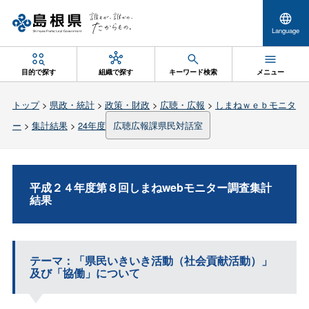
Language
目的で探す
組織で探す
キーワード検索
メニュー
トップ
>
県政・統計
>
政策・財政
>
広聴・広報
>
しまねｗｅｂモニタ
ー
>
集計結果
>
24年度
広聴広報課県民対話室
平成２４年度第８回しまねwebモニター調査集計
結果
テーマ：「県民いきいき活動（社会貢献活動）」
及び「協働」について