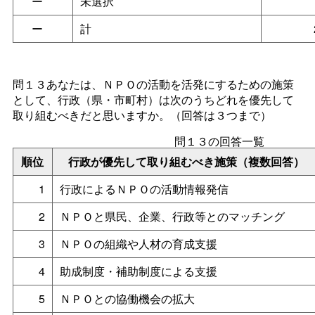
ー
未選択
ー
計
問１３あなたは、ＮＰＯの活動を活発にするための施策
として、行政（県・市町村）は次のうちどれを優先して
取り組むべきだと思いますか。（回答は３つまで）
問１３の回答一覧
順位
行政が優先して取り組むべき施策（複数回答）
1
行政によるＮＰＯの活動情報発信
2
ＮＰＯと県民、企業、行政等とのマッチング
3
ＮＰＯの組織や人材の育成支援
4
助成制度・補助制度による支援
5
ＮＰＯとの協働機会の拡大