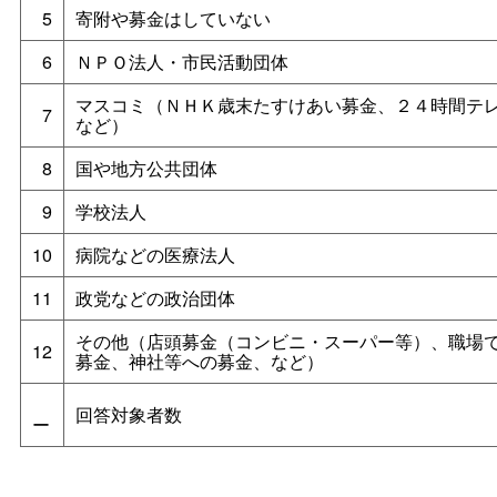
5
寄附や募金はしていない
6
ＮＰＯ法人・市民活動団体
マスコミ（ＮＨＫ歳末たすけあい募金、２４時間テ
7
など）
8
国や地方公共団体
9
学校法人
10
病院などの医療法人
11
政党などの政治団体
その他（店頭募金（コンビニ・スーパー等）、職場
12
募金、神社等への募金、など）
回答対象者数
ー