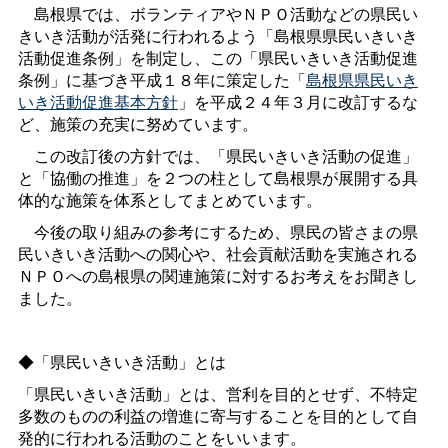
島根県では、ボランティアやＮＰＯ活動などの県民い
きいき活動が活発に行われるよう「島根県県民いきいき
活動促進条例」を制定し、この「県民いきいき活動促進
条例」に基づき平成１８年に策定した「
島根県県民いき
いき活動促進基本方針
」を平成２４年３月に改訂するな
ど、施策の充実に努めています。
この改訂後の方針では、「県民いきいき活動の促進」
と「協働の推進」を２つの柱として島根県が展開する具
体的な施策を体系としてまとめています。
今後の取り組みの参考にするため、県民の皆さまの県
民いきいき活動への関心や、社会貢献活動を実施される
ＮＰＯへの島根県の関連施策に対するお考えをお聞きし
ました。
◆「県民いきいき活動」とは
「県民いきいき活動」とは、営利を目的とせず、不特定
多数のものの利益の増進に寄与することを目的として自
発的に行われる活動のことをいいます。