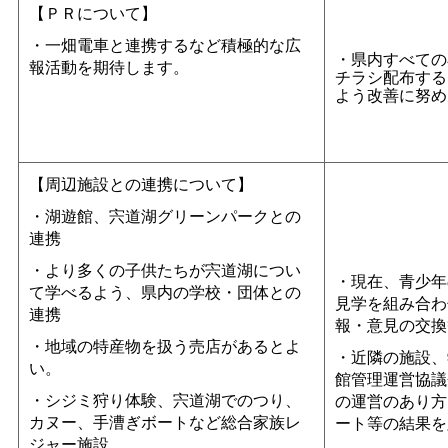
【ＰＲについて】
・一畑電車と連携するなど積極的な広
・県内すべての
報活動を期待します。
チラシ配布する
よう改善に努め
【周辺施設との連携について】
・湖遊館、宍道湖グリーンパークとの
連携
・より多くの子供たちが宍道湖につい
・現在、青少年
て学べるよう、県内の学校・団体との
見学を組み合わ
連携
報・意見の交換
・地域の特産物を扱う売店があるとよ
・近隣の施設、
い。
館管理運営協議
・シジミ狩り体験、宍道湖でのつり、
の運営のあり方
カヌー、手漕ぎボートなど総合家族レ
ート等の結果を
ジャー施設