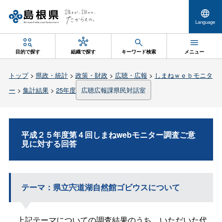
Language
目的で探す
組織で探す
キーワード検索
メニュー
トップ
>
県政・統計
>
政策・財政
>
広聴・広報
>
しまねｗｅｂモニタ
ー
>
集計結果
>
25年度
広聴広報課県民対話室
平成２５年度第４回しまねwebモニター調査ご意
見に対する回答
テーマ：県立宍道湖自然館ゴビウスについて
上記テーマについての調査結果のうち、いただいた代