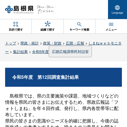
Language
目的で探す
組織で探す
キーワード検索
メニュー
トップ
>
県政・統計
>
政策・財政
>
広聴・広報
>
しまねｗｅｂモニタ
ー
>
集計結果
>
令和5年度
広聴広報課県民対話室
令和5年
度
第12回調査集計結果
島根県では、県の主要施策や課題、地域づくりなどの
情報を県民の皆さまにお伝えするため、県政広報誌「フ
ォトしまね」を年４回作成、発行し、県内各世帯等に配
布しています。
県民の皆さまの意識やニーズを的確に把握し、今後の誌
面作成への参考とするため、皆さまのご意見をお聞きし