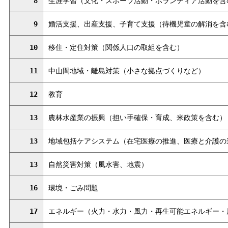
8
生涯学習（文化・スポーツ活動・ボランティア活動を含
9
婚活支援、出産支援、子育て支援（待機児童の解消を含
10
移住・定住対策（関係人口の取組を含む）
11
中山間地域・離島対策（小さな拠点づくりなど）
12
教育
13
農林水産業の振興（担い手確保・育成、米政策を含む）
13
地域包括ケアシステム（在宅医療の推進、医療と介護の
13
自然災害対策（風水害、地震）
16
環境・ごみ問題
17
エネルギー（火力・水力・風力・再生可能エネルギー・