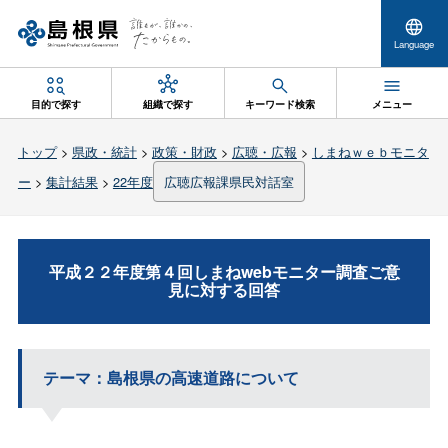
Language
目的で探す
組織で探す
キーワード検索
メニュー
トップ
>
県政・統計
>
政策・財政
>
広聴・広報
>
しまねｗｅｂモニタ
ー
>
集計結果
>
22年度
広聴広報課県民対話室
平成２２年度第４回しまねwebモニター調査ご意
見に対する回答
テーマ：島根県の高速道路について