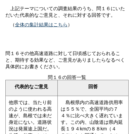
上記テーマについての調査結果のうち、問１６にいた
だいた代表的なご意見と、それに対する回答です。
（
全体の集計結果はこちら
）
問１６その他高速道路に対して日頃感じておられるこ
と、期待する効果など、ご意見がありましたらなるべく
具体的にお書きください。
問１６の回答一覧
代表的なご意見
回答
他県では、当たり前
島根県内の高速道路供用率
のように使われる高
は５５％で、全国平均の７
速が、島根では未だ
４％に比べ大きく遅れていま
身近にない。道路状
す。この内、山陰道は県内延
況は発展途上国だ。
長１９４kmの８８km（４