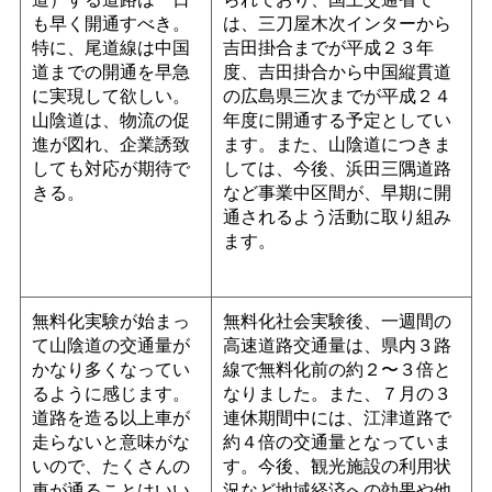
も早く開通すべき。
は、三刀屋木次インターから
特に、尾道線は中国
吉田掛合までが平成２３年
道までの開通を早急
度、吉田掛合から中国縦貫道
に実現して欲しい。
の広島県三次までが平成２４
山陰道は、物流の促
年度に開通する予定としてい
進が図れ、企業誘致
ます。また、山陰道につきま
しても対応が期待で
しては、今後、浜田三隅道路
きる。
など事業中区間が、早期に開
通されるよう活動に取り組み
ます。
無料化実験が始まっ
無料化社会実験後、一週間の
て山陰道の交通量が
高速道路交通量は、県内３路
かなり多くなってい
線で無料化前の約２〜３倍と
るように感じます。
なりました。また、７月の３
道路を造る以上車が
連休期間中には、江津道路で
走らないと意味がな
約４倍の交通量となっていま
いので、たくさんの
す。今後、観光施設の利用状
車が通ることはいい
況など地域経済への効果や他