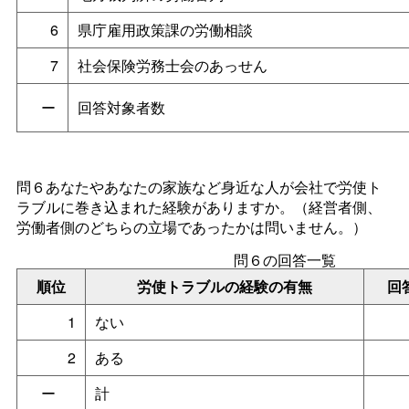
6
県庁雇用政策課の労働相談
7
社会保険労務士会のあっせん
ー
回答対象者数
問６あなたやあなたの家族など身近な人が会社で労使ト
ラブルに巻き込まれた経験がありますか。（経営者側、
労働者側のどちらの立場であったかは問いません。）
問６の回答一覧
順位
労使トラブルの経験の有無
回
1
ない
2
ある
ー
計