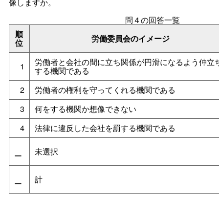
像しますか。
問４の回答一覧
順
労働委員会のイメージ
位
労働者と会社の間に立ち関係が円滑になるよう仲立
1
する機関である
2
労働者の権利を守ってくれる機関である
3
何をする機関か想像できない
4
法律に違反した会社を罰する機関である
未選択
ー
計
ー