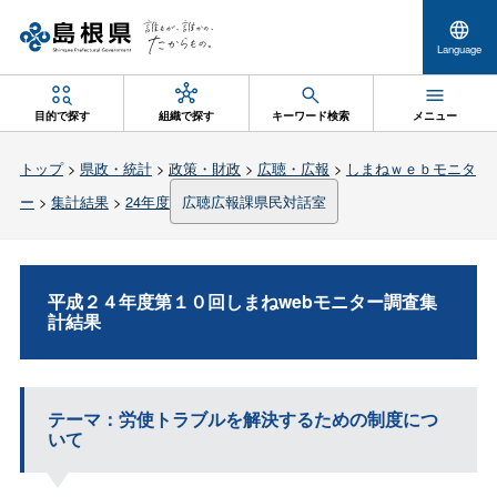
Language
目的で探す
組織で探す
キーワード検索
メニュー
トップ
>
県政・統計
>
政策・財政
>
広聴・広報
>
しまねｗｅｂモニタ
ー
>
集計結果
>
24年度
広聴広報課県民対話室
平成２４年度第１０回しまねwebモニター調査集
計結果
テーマ：労使トラブルを解決するための制度につ
いて