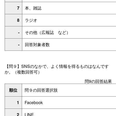
7
本、雑誌
8
ラジオ
-
その他（広報
誌
など）
-
回答対象者数
【問９】
SNS
のなかで、よく情報を得るものはなんです
か。（複数回答可）
問9の回答結果
順位
問９の回答選択肢
1
Facebook
2
LINE