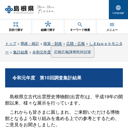
Language
目的で探す
組織で探す
キーワード検索
メニュー
トップ
>
県政・統計
>
政策・財政
>
広聴・広報
>
しまねｗｅｂモニタ
ー
>
集計結果
>
令和元年度
広聴広報課県民対話室
令和元年
度
第10回調査集計結果
島根県立古代出雲歴史博物館(出雲市)は、平成19年の開
館以来、様々な展示を行っています。
これからも皆さまに親しまれ、ご来館いただける博物
館となるよう取り組みを進める上での参考とするため、
ご意見をお聞きしました。