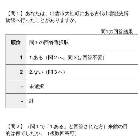
【問１】
あなたは、出雲市大社町にある古代出雲歴史博
物館へ行ったことがありますか。
問1の回答結果
順位
問１の回答選択肢
1
1.ある（問２へ。問３は回答不要）
2
2.ない（問３へ）
-
未選択
-
計
【問２】（問１で「1.ある」と回答された方）
来館の目
的は何でしたか。（複数回答可）