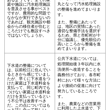
丸となって汚水処理施設
庭や施設に汚水処理施設
を普及させる事がベスト
の整備を進めてまいりま
ですが、費用的な問題で
す。
なかなか実行できないの
であれば、観光施設や都
また、整備にあたって
会からの移住者が住むと
は、地区の実情にあった
ころだけでも敷設すべき
適切な整備手法を選択す
ではないでしょうか。
るため、県と市町村が十
分に協議し、優先順位の
高いところから整備を進
めてまいります。
公共下水道については、
処理開始後３年以内に水
下水道の整備について
洗便所へ改造することを
は、以前松江に住んでい
るときから感じていまし
義務付けており、各市町
たが、早くに下水道をつ
村において様々な方法に
けた家庭は下水道料金を
より接続の促進に向けて
支払って、同じ町内でも
努力しているところで
つけない家庭は水道料金
だけを支払っているとい
す。
う不公平は改善すべき
また、農業などの営業用
だ。この点についてはも
に利用した上水道で、下
っと話し合って欲しい。