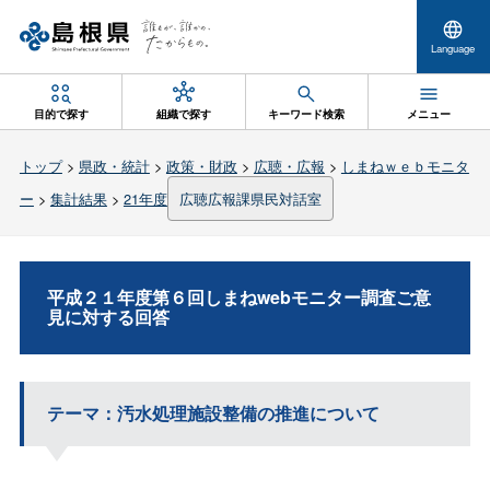
Language
目的で探す
組織で探す
キーワード検索
メニュー
トップ
>
県政・統計
>
政策・財政
>
広聴・広報
>
しまねｗｅｂモニタ
ー
>
集計結果
>
21年度
広聴広報課県民対話室
平成２１年度第６回しまねwebモニター調査ご意
見に対する回答
テーマ：汚水処理施設整備の推進について