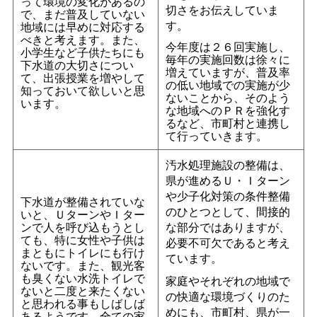
って環境の変化があるの
切さをお伝えしていま
で、まだ普及していない
す。
地域には早めに対応する
べきと考えます。また、
今年度は２６回実施し、
小学生など子供たちにも
毎年の実施回数は徐々に
下水道の大切さについ
増えていますが、普及率
て、出張授業を増やして
の低い地域での実施が少
知っておいて欲しいと思
ないことから、そのよう
います。
な地域へのＰＲを強化す
るなど、市町村と連携し
て行っていきます。
汚水処理施設の整備は、
県が進めるＵ・Ｉターン
や少子化対策の条件整備
下水道が整備されていな
のひとつとして、間接的
いと、ＵターンやＩター
ンで人を呼び込もうとし
な部分ではありますが、
ても、特に女性や子供は
必要不可欠であると考え
まともにトイレにも行け
ています。
ないです。また、観光客
も臭くない水洗トイレで
家庭やそれぞれの地域で
ないと二度と来たくない
の快適な環境づくりのた
と思われる事もしばしば
めにも、市町村、県が一
あるようです。全ての家