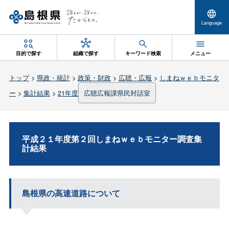
Language
目的で探す
組織で探す
キーワード検索
メニュー
トップ
>
県政・統計
>
政策・財政
>
広聴・広報
>
しまねｗｅｂモニタ
ー
>
集計結果
>
21年度
広聴広報課県民対話室
平成２１年度第２回しまねｗｅｂモニター調査集
計結果
島根県の高速道路について