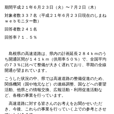
期間平成２１年６月２３日（火）〜７月２日（木）
対象者数３３７名（平成２１年６月２３日現在のしまね
ｗｅｂモニター数）
回答者数２４１名
回答率７１．５％
島根県の高速道路は、県内の計画延長２８４ｋｍのう
ち開通区間が１４１ｋｍ（供用率５０％）で、全国平均
の７３％に比べて整備が大きく遅れており、早期の全線
開通が望まれています。
こうした状況の中、県では高速道路の整備促進のため、
関係機関（国や地元など）の連絡調整、国などへの要望
活動、他県との情報交換、広報活動・利用促進活動な
ど、各種の事業を行っています。
高速道路に対する皆さんのお考えをお聞かせいただ
き、今後、これらの事業を行っていく上での参考とさせ