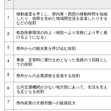
移動速度を早くし、県内東・西部の移動時間を短縮
1
したり、他県を含めた地域間交流を促進したりする
などの役割
救急医療環境の向上（病院へより安静により早く着
2
けるようになる）
3
県外からの観光客を呼び込む役割
事故、災害時に通行止めとなった道路のう回路とし
4
ての役割
5
県外からの企業誘致を促進する役割
公共交通機関が少ない地方部にあって、生活を支え
6
る足となる役割
7
県内産業の大都市圏への販路拡大