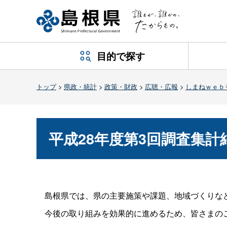
目的で探す
トップ
>
県政・統計
>
政策・財政
>
広聴・広報
>
しまねｗｅｂ
平成28年度第3回調査集計
島根県では、県の主要施策や課題、地域づくりなど
今後の取り組みを効果的に進めるため、皆さまの