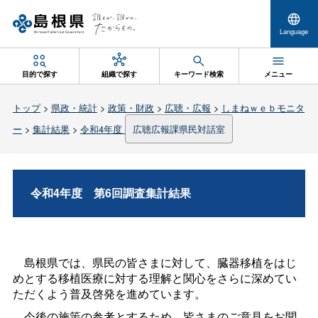
Language
目的で探す
組織で探す
キーワード検索
メニュー
トップ
>
県政・統計
>
政策・財政
>
広聴・広報
>
しまねｗｅｂモニタ
ー
>
集計結果
>
令和4年度
広聴広報課県民対話室
令和4年
度
第6回調査集計結果
島根県では、県民の皆さまに対して、臓器移植をはじ
めとする移植医療に対する理解と関心をさらに深めてい
ただくよう普及啓発を進めています。
今後の施策の参考とするため、皆さまのご意見をお聞