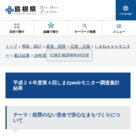
Language
目的で探す
組織で探す
キーワード検索
メニュー
トップ
>
県政・統計
>
政策・財政
>
広聴・広報
>
しまねｗｅｂモニタ
ー
>
集計結果
>
24年度
広聴広報課県民対話室
平成２４年度第４回しまねwebモニター調査集計
結果
テーマ：犯罪のない安全で安心なまちづくりにつ
いて