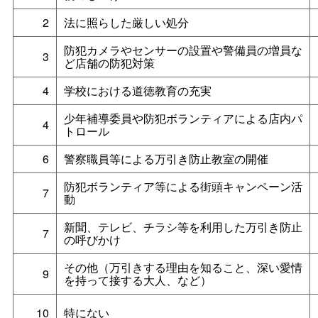
2
法に照らした厳しい処分
防犯カメラやセンサーの設置や警備員の増員な
3
ど店舗の防犯対策
4
学校における道徳教育の充実
少年補導委員や防犯ボランティアによる店内パ
4
トロール
6
警察職員等による万引き防止教室の開催
防犯ボランティア等による街頭キャンペーン活
7
動
新聞、テレビ、チラシ等を利用した万引き防止
7
の呼びかけ
その他（万引きする理由を知ること、深い愛情
9
を持って接する大人、など）
10
特にない