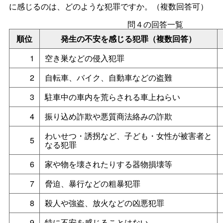
に感じるのは、どのような犯罪ですか。（複数回答可）
問４の回答一覧
順位
発生の不安を感じる犯罪（複数回答）
1
空き巣などの侵入犯罪
2
自転車、バイク、自動車などの盗難
3
駐車中の車内を荒らされる車上ねらい
4
振り込め詐欺や悪質商法絡みの詐欺
わいせつ・誘拐など、子ども・女性が被害者と
5
なる犯罪
6
家や物を壊されたりする器物損壊等
7
脅迫、暴行などの粗暴犯罪
8
殺人や強盗、放火などの凶悪犯罪
9
特に不安を感じることはない