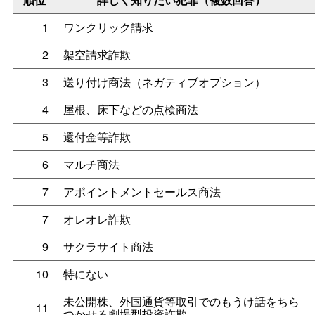
1
ワンクリック請求
2
架空請求詐欺
3
送り付け商法（ネガティブオプション）
4
屋根、床下などの点検商法
5
還付金等詐欺
6
マルチ商法
7
アポイントメントセールス商法
7
オレオレ詐欺
9
サクラサイト商法
10
特にない
未公開株、外国通貨等取引でのもうけ話をちら
11
つかせる劇場型投資詐欺