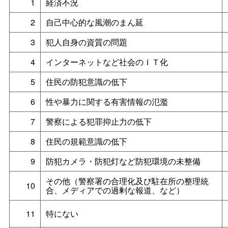
1
経済不況
2
自己中心的な風潮のまん延
3
犯人自身の資質の問題
4
インターネットなど社会のＩＴ化
5
住民の防犯意識の低下
6
性や暴力に関する有害情報の氾濫
7
警察による犯罪抑止力の低下
8
住民の規範意識の低下
9
防犯カメラ・防犯灯など防犯環境の未整備
その他（警察署の合理化及び駐在所の整理統
10
合、メディアでの過剰な報道、など）
11
特にない