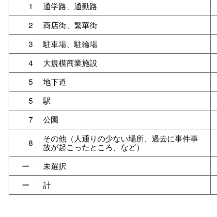
1
通学路、通勤路
2
商店街、繁華街
3
駐車場、駐輪場
4
大規模商業施設
5
地下道
5
駅
7
公園
その他（人通りの少ない場所、過去に事件事
8
故が起こったところ、など）
ー
未選択
ー
計