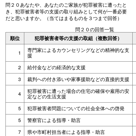
問２０あなたや、あなたのご家族が犯罪被害に遭ったと
き、犯罪被害者等の支援の取り組みとして何が一番必要
だと思いますか。（当てはまるものを３つまで回答）
問２０の回答一覧
順位
犯罪被害者等の支援の取組（複数回答）
専門家によるカウンセリングなどの精神的な支
1
援
2
給付金などの経済的な支援
3
裁判への付き添いや家事援助などの直接的支援
犯罪被害に遭った場合の住宅の確保や雇用の安
4
定などの生活支援
5
犯罪被害者問題についての社会全体への啓発
5
警察官による指導・助言
7
県や市町村担当者による指導・助言