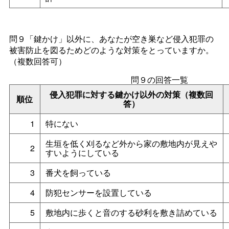
問９「鍵かけ」以外に、あなたが空き巣など侵入犯罪の
被害防止を図るためどのような対策をとっていますか。
（複数回答可）
問９の回答一覧
侵入犯罪に対する鍵かけ以外の対策（複数回
順位
答）
1
特にない
生垣を低く刈るなど外から家の敷地内が見えや
2
すいようにしている
3
番犬を飼っている
4
防犯センサーを設置している
5
敷地内に歩くと音のする砂利を敷き詰めている