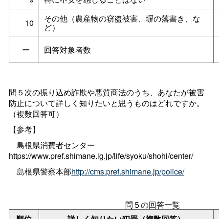
その他（農産物の窃盗被害、塀の落書き、な
10
ど）
ー
回答対象者数
問５次の振り込め詐欺や悪質商法のうち、あなたが被害
防止について詳しく知りたいと思うものはどれですか。
（複数回答可）
【参考】
島根県消費者センター
https://www.pref.shimane.lg.jp/life/syoku/shohi/center/
島根県警察本部
http://cms.pref.shimane.jp/police/
問５の回答一覧
順位
詳しく知りたい犯罪（複数回答）