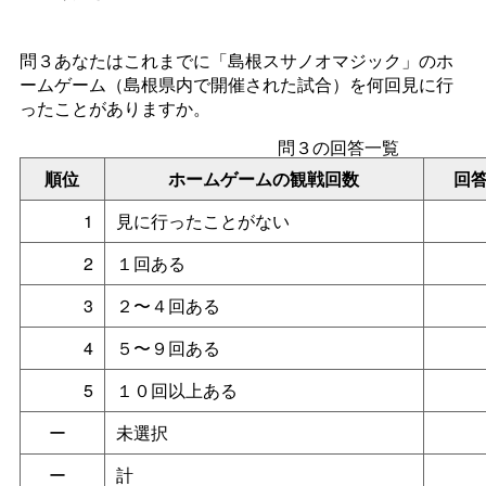
問３あなたはこれまでに「島根スサノオマジック」のホ
ームゲーム（島根県内で開催された試合）を何回見に行
ったことがありますか。
問３の回答一覧
順位
ホームゲームの観戦回数
回
1
見に行ったことがない
2
１回ある
3
２〜４回ある
4
５〜９回ある
5
１０回以上ある
ー
未選択
ー
計