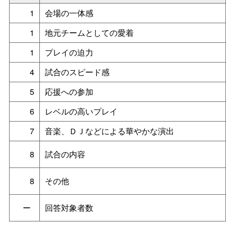
1
会場の一体感
1
地元チームとしての愛着
1
プレイの迫力
4
試合のスピード感
5
応援への参加
6
レベルの高いプレイ
7
音楽、ＤＪなどによる華やかな演出
8
試合の内容
8
その他
ー
回答対象者数