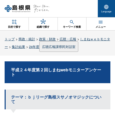
Language
目的で探す
組織で探す
キーワード検索
メニュー
トップ
>
県政・統計
>
政策・財政
>
広聴・広報
>
しまねｗｅｂモニタ
ー
>
集計結果
>
24年度
広聴広報課県民対話室
平成２４年度第２回しまねwebモニターアンケー
ト
テーマ：ｂｊリーグ島根スサノオマジックについ
て