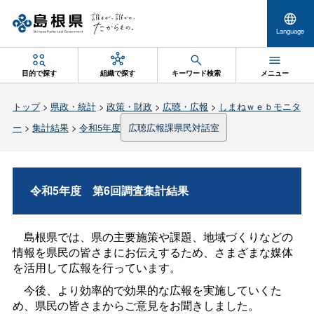
Language
目的で探す
組織で探す
キーワード検索
メニュー
トップ
>
県政・統計
>
政策・財政
>
広聴・広報
>
しまねｗｅｂモニタ
ー
>
集計結果
>
令和5年度
広聴広報課県民対話室
令和5年
度
第6回調査集計結果
島根県では、県の主要施策や課題、地域づくりなどの
情報を県民の皆さまにお伝えするため、さまざまな媒体
を活用して広報を行っています。
今後、より効率的で効果的な広報を実施していくた
め、県民の皆さまからご意見をお聞きしました。