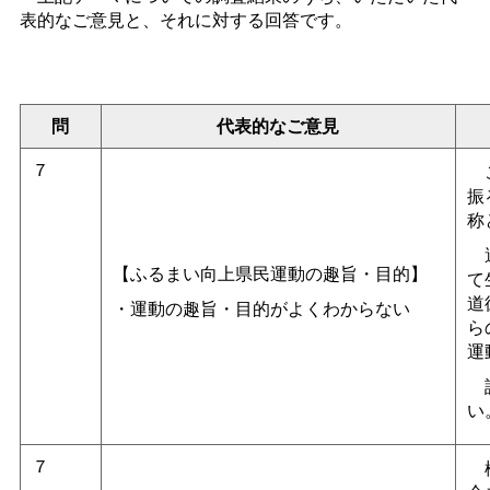
表的なご意見と、それに対する回答です。
問
代表的なご意見
７
こ
振
称
運
【ふるまい向上県民運動の趣旨・目的】
て
道
・運動の趣旨・目的がよくわからない
ら
運
詳
い
７
様