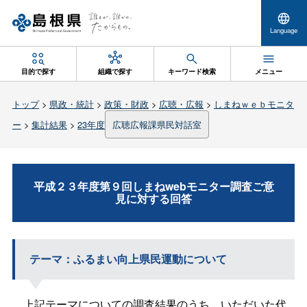
Language
目的で探す
組織で探す
キーワード検索
メニュー
トップ
>
県政・統計
>
政策・財政
>
広聴・広報
>
しまねｗｅｂモニタ
ー
>
集計結果
>
23年度
広聴広報課県民対話室
平成２３年度第９回しまねwebモニター調査ご意
見に対する回答
テーマ：ふるまい向上県民運動について
上記テーマについての調査結果のうち、いただいた代