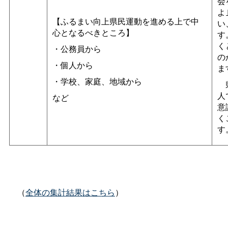
会
よ
【ふるまい向上県民運動を進める上で中
い
心となるべきところ】
す
く
・公務員から
の
・個人から
ま
・学校、家庭、地域から
県
人
など
意
く
す
（
全体の集計結果はこちら
）