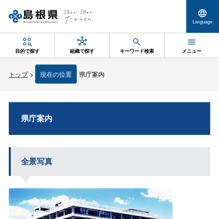
Language
目的で探す
組織で探す
キーワード検索
メニュー
トップ
>
現在の位置
県庁案内
県庁案内
全景写真