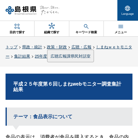
Language
目的で探す
組織で探す
キーワード検索
メニュー
トップ
>
県政・統計
>
政策・財政
>
広聴・広報
>
しまねｗｅｂモニタ
ー
>
集計結果
>
25年度
広聴広報課県民対話室
平成２５年度第６回しまねwebモニター調査集計
結果
テーマ：食品表示について
食品の表示は、消費者が食品を購入するとき、食品の内