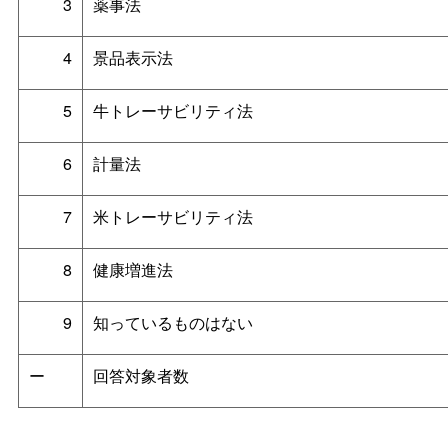
3
薬事法
4
景品表示法
5
牛トレーサビリティ法
6
計量法
7
米トレーサビリティ法
8
健康増進法
9
知っているものはない
ー
回答対象者数