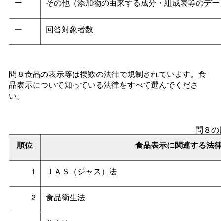
ー
その他（添加物の由来する成分・組成表等のデー
ー
回答対象者数
問８食品の表示等は複数の法律で規制されています。食
品表示について知っている法律をすべて選んでくださ
い。
問８の
順位
食品表示に関連する法
1
ＪＡＳ（ジャス）法
2
食品衛生法