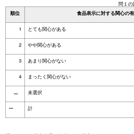
問１の
順位
食品表示に対する関心の
1
とても関心がある
2
やや関心がある
3
あまり関心がない
4
まったく関心がない
未選択
ー
ー
計