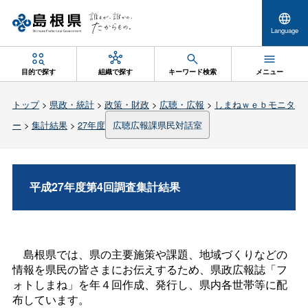
Language
目的で探す
組織で探す
キーワード検索
メニュー
トップ
>
県政・統計
>
政策・財政
>
広聴・広報
>
しまねｗｅｂモニタ
ー
>
集計結果
>
27年度
広聴広報課県民対話室
平成27年度第4回調査集計結果
島根県では、県の主要施策や課題、地域づくりなどの
情報を県民の皆さまにお伝えするため、県政広報誌「フ
ォトしまね」を年４回作成、発行し、県内各世帯等に配
布しています。