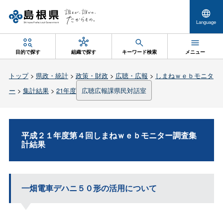
Language
目的で探す
組織で探す
キーワード検索
メニュー
トップ
>
県政・統計
>
政策・財政
>
広聴・広報
>
しまねｗｅｂモニタ
ー
>
集計結果
>
21年度
広聴広報課県民対話室
平成２１年度第４回しまねｗｅｂモニター調査集
計結果
一畑電車デハニ５０形の活用について