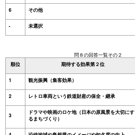
6
その他
-
未選択
問８の回答一覧その２
順位
期待する効果第２位
1
観光振興（集客効果）
2
レトロ車両という鉄道財産の保全・継承
ドラマや映画のロケ地（日本の原風景を大切にす
3
るまちづくり）
4
沿線地域や島根県のイメージや知名度の向上