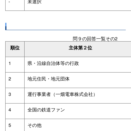
-
未選択
問９の回答一覧その2
順位
主体第２位
1
県・沿線自治体等の行政
2
地元住民・地元団体
3
運行事業者（一畑電車株式会社）
4
全国の鉄道ファン
5
その他