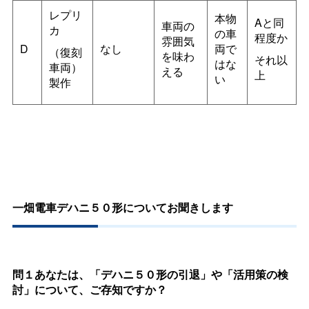
レプリ
本物
Aと同
車両の
カ
の車
程度か
雰囲気
D
なし
両で
（復刻
を味わ
それ以
はな
車両）
える
上
い
製作
一畑電車デハニ５０形についてお聞きします
問１あなたは、「デハニ５０形の引退」や「活用策の検
討」について、ご存知ですか？