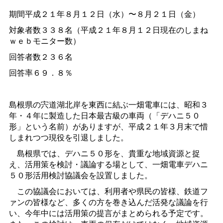
期間平成２１年８月１２日（水）〜８月２１日（金）
対象者数３３８名（平成２１年８月１２日現在のしまね
ｗｅｂモニター数）
回答者数２３６名
回答率６９．８％
島根県の宍道湖北岸を東西に結ぶ一畑電車には、昭和３
年・４年に製造した日本最古級の車両（「デハニ５０
形」という名前）がありますが、平成２１年３月末で惜
しまれつつ現役を引退しました。
島根県では、デハニ５０形を、貴重な地域資源と捉
え、活用策を検討・議論する場として、一畑電車デハニ
５０形活用検討協議会を設置しました。
この協議会においては、利用者や県民の皆様、鉄道フ
ァンの皆様など、多くの方を巻き込んだ活発な議論を行
い、今年中には活用策の提言がまとめられる予定です。