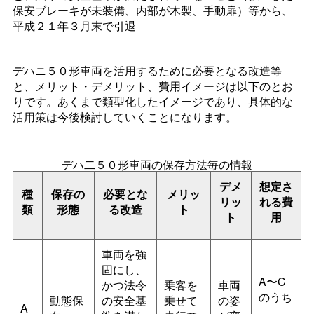
保安ブレーキが未装備、内部が木製、手動扉）等から、
平成２１年３月末で引退
デハニ５０形車両を活用するために必要となる改造等
と、メリット・デメリット、費用イメージは以下のとお
りです。あくまで類型化したイメージであり、具体的な
活用策は今後検討していくことになります。
デハ二５０形車両の保存方法毎の情報
デメ
想定さ
種
保存の
必要とな
メリッ
リッ
れる費
類
形態
る改造
ト
ト
用
車両を強
固にし、
A〜C
かつ法令
乗客を
車両
のうち
動態保
の安全基
乗せて
の姿
A