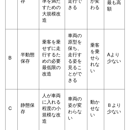
存
準を満た
走行で
が変
最も高
すための
きる
わる
額
大規模改
造
車両の
乗客を乗
原型を
乗客
せずに走
保ち、
を乗
半動態
行するた
走行す
Aより
B
せら
保存
めの必要
る姿を
少ない
れな
最低限の
見るこ
い
改造
とがで
きる
人が車両
車両の
に入れる
動か
静態保
姿が変
Ｂより
C
程度の小
せな
存
わらな
少ない
規模な改
い
い
造