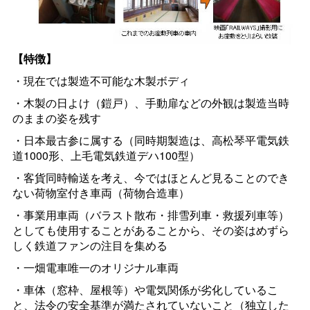
【特徴】
・現在では製造不可能な木製ボディ
・木製の日よけ（鎧戸）、手動扉などの外観は製造当時
のままの姿を残す
・日本最古参に属する（同時期製造は、高松琴平電気鉄
道1000形、上毛電気鉄道デハ100型）
・客貨同時輸送を考え、今ではほとんど見ることのでき
ない荷物室付き車両（荷物合造車）
・事業用車両（バラスト散布・排雪列車・救援列車等）
としても使用することがあることから、その姿はめずら
しく鉄道ファンの注目を集める
・一畑電車唯一のオリジナル車両
・車体（窓枠、屋根等）や電気関係が劣化しているこ
と、法令の安全基準が満たされていないこと（独立した