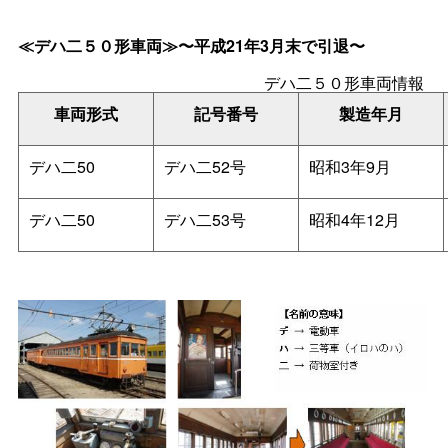
≪デハ二５０形車両≫〜平成21年3月末で引退〜
デハ二５０形車両情報
車両形式
記号番号
製造年月
デハ二50
デハ二52号
昭和3年9月
デハ二50
デハ二53号
昭和4年12月