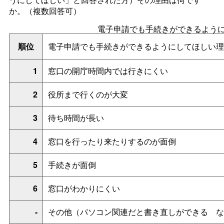
か。（複数回答可）
電子申請でも手続きができるよう
順位
電子申請でも手続きができるようにしてほしい理
1
窓口の開庁時間内では行きにくい
2
役所まで行くのが大変
3
待ち時間が長い
4
窓口を行ったり来たりするのが面倒
5
手続きが面倒
6
窓口がわかりにくい
-
その他（パソコン関連だと書き直しができ
る
な