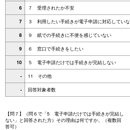
6
７
受理されたか不安
7
３
利用したい手続きが電子申請に対応していな
8
９
紙での手続きに不便を感じていない
9
６
窓口で手続きをしたい
10
５
電子申請だけでは手続きが完結しない
-
1
1
その他
-
回答対象者数
【問７】
（問６で「
5
電子申請だけでは手続きが完結し
ない」と回答された方）その理由は何ですか。（複数回
答可）