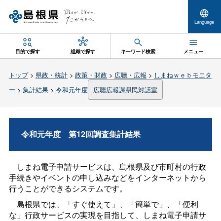
Language
目的で探す
組織で探す
キーワード検索
メニュー
トップ
>
県政・統計
>
政策・財政
>
広聴・広報
>
しまねｗｅｂモニタ
ー
>
集計結果
>
令和元年度
広聴広報課県民対話室
令和元年
度
第12回調査集計結果
しまね電子申請サービスは、島根県及び市町村の行政
手続きやイベントの申し込みなどをインターネットから
行うことができるシステムです。
島根県では、「すぐ使えて」、「簡単で」、「便利
な」行政サービスの実現を目指して、しまね電子申請サ