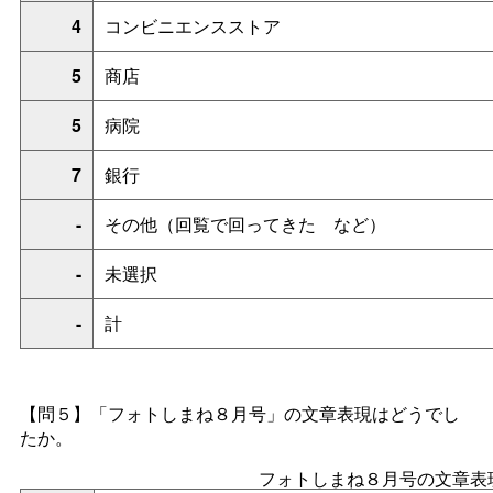
4
コンビニエンスストア
5
商店
5
病院
7
銀行
-
その他（回覧で回ってき
た
など）
-
未選択
-
計
【問５】「フォトしまね８月号」の文章表現はどうでし
たか。
フォトしまね８月号の文章表