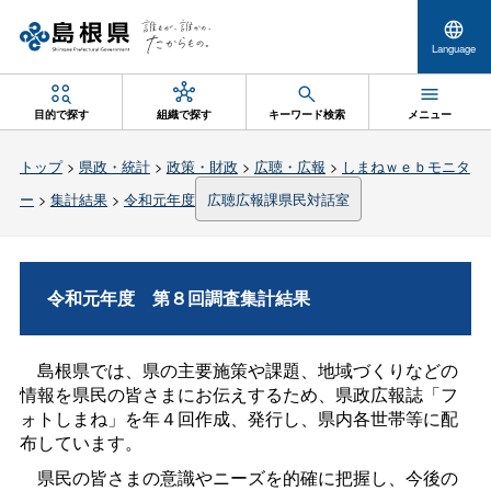
Language
目的で探す
組織で探す
キーワード検索
メニュー
トップ
>
県政・統計
>
政策・財政
>
広聴・広報
>
しまねｗｅｂモニタ
ー
>
集計結果
>
令和元年度
広聴広報課県民対話室
令和元年
度
第８回調査集計結果
島根県では、県の主要施策や課題、地域づくりなどの
情報を県民の皆さまにお伝えするため、県政広報誌「フ
ォトしまね」を年４回作成、発行し、県内各世帯等に配
布しています。
県民の皆さまの意識やニーズを的確に把握し、今後の