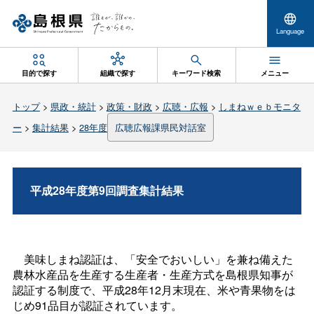
Language
目的で探す
組織で探す
キーワード検索
メニュー
トップ
>
県政・統計
>
政策・財政
>
広聴・広報
>
しまねｗｅｂモニタ
ー
>
集計結果
>
28年度
広聴広報課県民対話室
平成28年度第9回調査集計結果
美味しまね認証は、「安全でおいしい」を兼ね備えた
農林水産品を生産する生産者・生産方式を島根県知事が
認証する制度で、平成28年12月末現在、米や青果物をは
じめ91品目が認証されています。