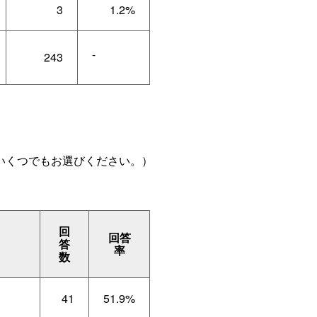
3
1.2%
-
243
いくつでもお選びください。）
回
回答
）
答
率
数
41
51.9%