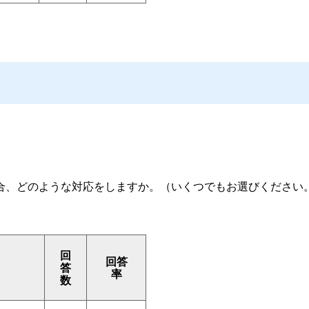
合、どのような対応をしますか。（いくつでもお選びください
回
回答
答
率
数