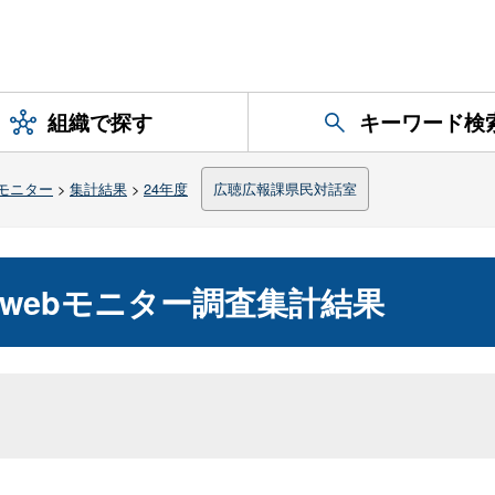
組織で探す
キーワード検
モニター
>
集計結果
>
24年度
広聴広報課県民対話室
webモニター調査集計結果