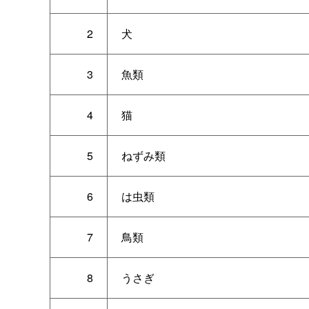
2
犬
3
魚類
4
猫
5
ねずみ類
6
は虫類
7
鳥類
8
うさぎ