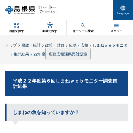
Language
目的で探す
組織で探す
キーワード検索
メニュー
トップ
>
県政・統計
>
政策・財政
>
広聴・広報
>
しまねｗｅｂモニタ
ー
>
集計結果
>
22年度
広聴広報課県民対話室
平成２２年度第６回しまねｗｅｂモニター調査集
計結果
しまねの魚を知っていますか？