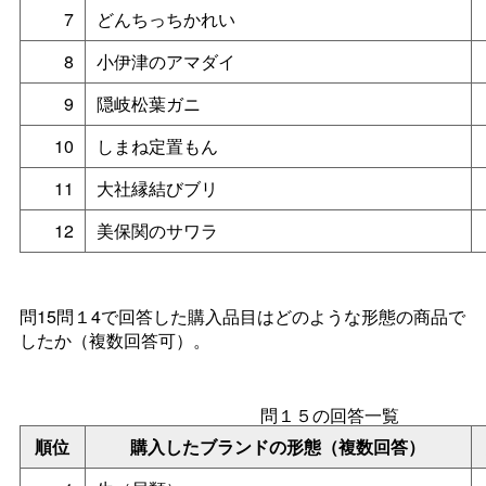
7
どんちっちかれい
8
小伊津のアマダイ
9
隠岐松葉ガニ
10
しまね定置もん
11
大社縁結びブリ
12
美保関のサワラ
問15問１4で回答した購入品目はどのような形態の商品で
したか（複数回答可）。
問１５の回答一覧
順位
購入したブランドの形態（複数回答）