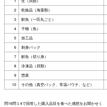
1
生（貝類）
2
乾燥品（海藻類）
3
鮮魚（一匹丸ごと）
4
干物（魚）
5
加工品
6
刺身パック
7
鮮魚（切り身）
8
冷凍品（貝類）
9
惣菜
10
その他（真空パック、常温パウチ、など）
問16問１4で回答した購入品目を食べた感想をお聞かせく