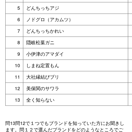
5
どんちっちアジ
6
ノドグロ（アカムツ）
7
どんちっちかれい
8
隠岐松葉ガニ
9
小伊津のアマダイ
10
しまね定置もん
11
大社縁結びブリ
12
美保関のサワラ
13
全く知らない
問13問12で１つでもブランドを知っていた方にお聞きし
ます。問１２で選んだブランドをどのようなところでご