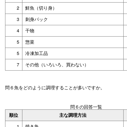
2
鮮魚（切り身）
3
刺身パック
4
干物
5
惣菜
5
冷凍加工品
7
その他（いろいろ、買わない）
問６魚をどのように調理することが多いですか。
問６の回答一覧
順位
主な調理方法
1
焼き魚