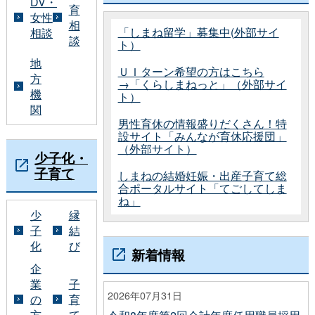
DV・
育
女性
相
「しまね留学」募集中(外部サイ
相談
談
ト）
地
ＵＩターン希望の方はこちら
方
→「くらしまねっと」（外部サイ
機
ト）
関
男性育休の情報盛りだくさん！特
設サイト「みんなが育休応援団」
（外部サイト）
少子化・
子育て
しまねの結婚妊娠・出産子育て総
合ポータルサイト「てごしてしま
ね」
少
縁
子
結
化
び
新着情報
企
業
子
2026年07月31日
の
育
方
て