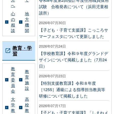
令和8年度第2回会計年度任用職員採用
へ
試験 合格発表について（浜田児童相
談所）
心
地
の
方
2026年07月30日
相
機
【子ども・子育て支援課】こっころサ
談
関
マーフェスタについて更新しました
2026年07月24日
教育・学
習
【学校教育課】令和９年度グランドデ
ザインについて掲載しました（7月24
日）
教
教
育
2026年07月23日
育
委
施
【特別支援教育課】令和８年度
員
設
［1255］通級による指導担当教員等
会
研修について掲載しました
大
高
学
校
2026年07月17日
教
教
【子ども・子育て支援課】「しまねメ