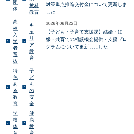
団
対策重点推進交付金について更新しま
教科
体
した
教育
高
2026年06月22日
キ
校
ャ
【子ども・子育て支援課】結婚・妊
入
リ
娠・共育ての相談機会提供・支援プロ
学
ア
グラムについて更新しました
者
教
選
育
抜
特
子
色
ど
あ
も
る
の
教
安
育
全
学
健
校
康
体
教
育
育