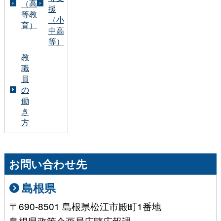
（高
援
等教
（小
育）
中高
等）
教
職
員
の
働
き
方
お問い合わせ先
島根県
〒690-8501 島根県松江市殿町1番地
島根県政策企画局広聴広報課