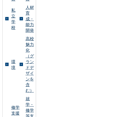
人材
私
育
立
成・
学
能力
校
開発
高校
魅力
化
（グ
環
ラン
境
ドデ
ザイ
ンを
含
む）
就
学・
修学
修学
支援
等支