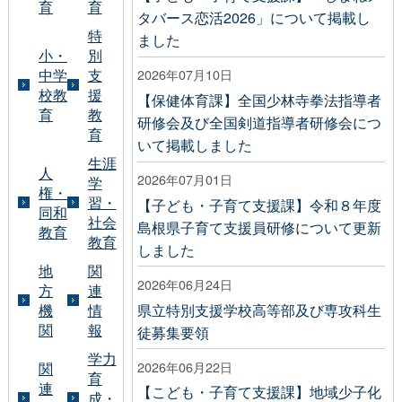
育
育
タバース恋活2026」について掲載し
特
ました
小・
別
中学
支
2026年07月10日
校教
援
【保健体育課】全国少林寺拳法指導者
育
教
研修会及び全国剣道指導者研修会につ
育
いて掲載しました
生涯
人
2026年07月01日
学
権・
習・
【子ども・子育て支援課】令和８年度
同和
社会
島根県子育て支援員研修について更新
教育
教育
しました
地
関
2026年06月24日
方
連
県立特別支援学校高等部及び専攻科生
機
情
関
報
徒募集要領
学力
2026年06月22日
関
育
連
【こども・子育て支援課】地域少子化
成・