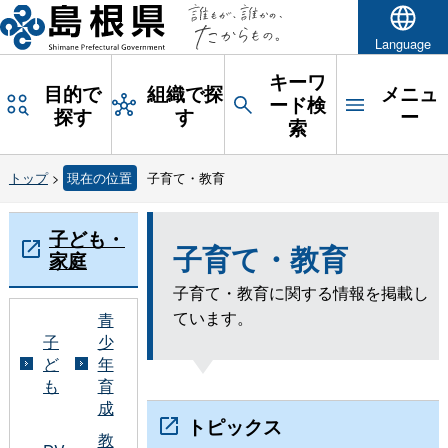
Language
キーワ
目的で
組織で探
メニュ
ード検
探す
す
ー
索
トップ
>
現在の位置
子育て・教育
子ども・
子育て・教育
家庭
子育て・教育に関する情報を掲載し
ています。
青
子
少
ど
年
も
育
成
トピックス
教