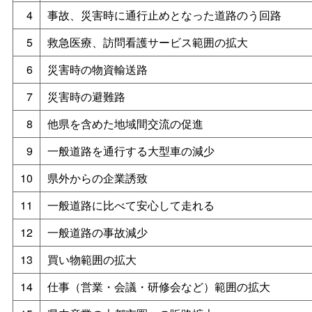
4
事故、災害時に通行止めとなった道路のう回路
5
救急医療、訪問看護サービス範囲の拡大
6
災害時の物資輸送路
7
災害時の避難路
8
他県を含めた地域間交流の促進
9
一般道路を通行する大型車の減少
10
県外からの企業誘致
11
一般道路に比べて安心して走れる
12
一般道路の事故減少
13
買い物範囲の拡大
14
仕事（営業・会議・研修会など）範囲の拡大