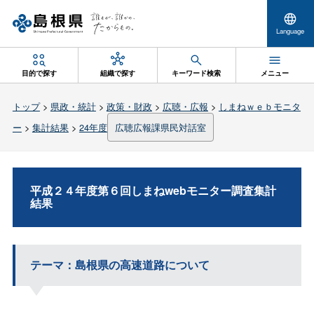
Language
目的で探す
組織で探す
キーワード検索
メニュー
トップ
>
県政・統計
>
政策・財政
>
広聴・広報
>
しまねｗｅｂモニタ
ー
>
集計結果
>
24年度
広聴広報課県民対話室
平成２４年度第６回しまねwebモニター調査集計
結果
テーマ：島根県の高速道路について