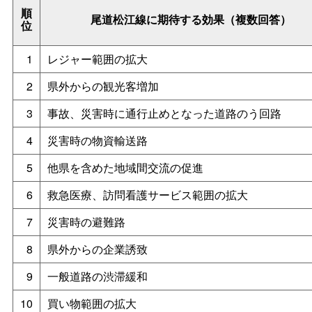
順
尾道松江線に期待する効果（複数回答）
位
1
レジャー範囲の拡大
2
県外からの観光客増加
3
事故、災害時に通行止めとなった道路のう回路
4
災害時の物資輸送路
5
他県を含めた地域間交流の促進
6
救急医療、訪問看護サービス範囲の拡大
7
災害時の避難路
8
県外からの企業誘致
9
一般道路の渋滞緩和
10
買い物範囲の拡大