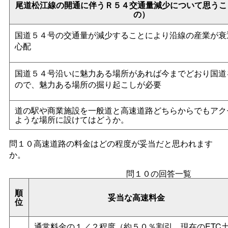
尾道松江線の開通に伴うＲ５４交通量減少について思うこ
の）
国道５４号の交通量が減少することにより沿線の産業が衰
心配
国道５４号沿いに魅力ある場所があれば今までどおり国道
ので、魅力ある場所の掘り起こしが必要
道の駅や商業施設を一般道と高速道路どちらからでもアク
ような場所に設けてはどうか。
問１０高速道路の料金はどの程度が妥当だと思われます
か。
問１０の回答一覧
順
妥当な高速料金
位
通常料金の１／２程度（約５０％割引、現在のETC