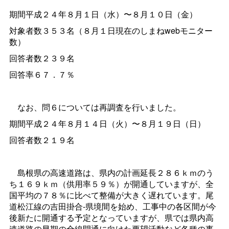
期間平成２４年８月１日（水）〜８月１０日（金）
対象者数３５３名（８月１日現在のしまねwebモニター
数）
回答者数２３９名
回答率６７．７％
なお、問６については再調査を行いました。
期間平成２４年８月１４日（火）〜８月１９日（日）
回答者数２１９名
島根県の高速道路は、県内の計画延長２８６ｋｍのう
ち１６９ｋｍ（供用率５９％）が開通していますが、全
国平均の７８％に比べて整備が大きく遅れています。尾
道松江線の吉田掛合-県境間を始め、工事中の各区間が今
後新たに開通する予定となっていますが、県では県内高
速道路の早期の全線開通に向けた要望活動など各種の事