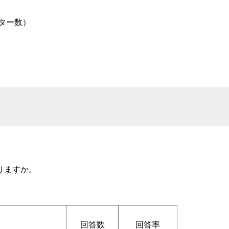
ニター数）
りますか。
回答数
回答率