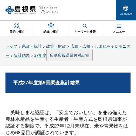
Language
目的で探す
組織で探す
キーワード検索
メニュー
トップ
>
県政・統計
>
政策・財政
>
広聴・広報
>
しまねｗｅｂモニタ
ー
>
集計結果
>
27年度
広聴広報課県民対話室
平成27年度第9回調査集計結果
美味しまね認証は、「安全でおいしい」を兼ね備えた
農林水産品を生産する生産者・生産方式を島根県知事が
認証する制度で、平成27年12月末現在、米や青果物をは
じめ68品目が認証されています。