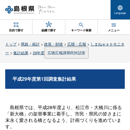
Language
目的で探す
組織で探す
キーワード検索
メニュー
トップ
>
県政・統計
>
政策・財政
>
広聴・広報
>
しまねｗｅｂモニタ
ー
>
集計結果
>
29年度
広聴広報課県民対話室
平成29年度第1回調査集計結果
島根県では、平成28年度より、松江市・大橋川に係る
「新大橋」の架替事業に着手し、市民・県民の皆さまに
末永く愛される橋となるよう、計画づくりを進めていま
す。