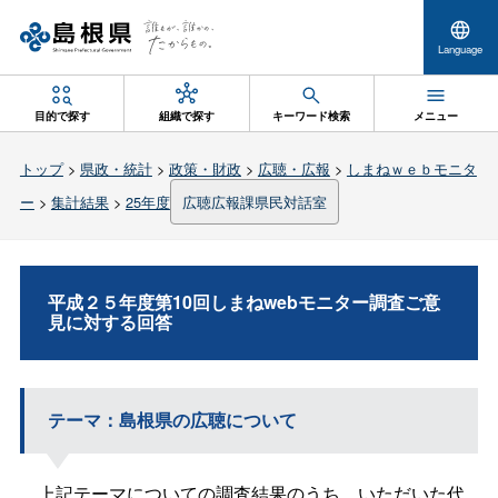
Language
目的で探す
組織で探す
キーワード検索
メニュー
トップ
>
県政・統計
>
政策・財政
>
広聴・広報
>
しまねｗｅｂモニタ
ー
>
集計結果
>
25年度
広聴広報課県民対話室
平成２５年度第10回しまねwebモニター調査ご意
見に対する回答
テーマ：島根県の広聴について
上記テーマについての調査結果のうち、いただいた代