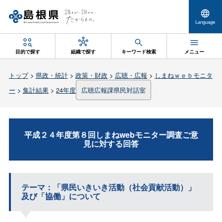
Language
目的で探す
組織で探す
キーワード検索
メニュー
トップ
>
県政・統計
>
政策・財政
>
広聴・広報
>
しまねｗｅｂモニタ
ー
>
集計結果
>
24年度
広聴広報課県民対話室
平成２４年度第８回しまねwebモニター調査ご意
見に対する回答
テーマ：「県民いきいき活動（社会貢献活動）」
及び「協働」について